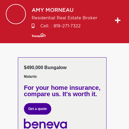
AMY
MORNEAU
Residential Real Estate Broker
Cell. :
819-271-7322
$490,000 Bungalow
Malartic
For your home insurance,
compare us. It's worth it.
Get a quote