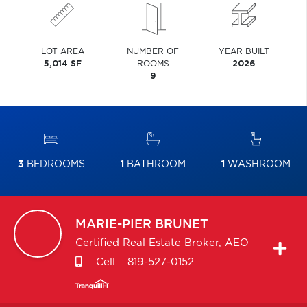
LOT AREA
NUMBER OF
YEAR BUILT
5,014 SF
ROOMS
2026
9
3
BEDROOMS
1
BATHROOM
1
WASHROOM
MARIE-PIER
BRUNET
Certified Real Estate Broker, AEO
Cell. :
819-527-0152