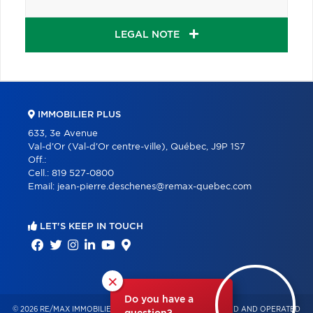
LEGAL NOTE
IMMOBILIER PLUS
633, 3e Avenue
Val-d'Or (Val-d'Or centre-ville), Québec, J9P 1S7
Off.:
Cell.:
819 527-0800
Email:
jean-pierre.deschenes@remax-quebec.com
LET'S KEEP IN TOUCH
×
Do you have a
© 2026 RE/MAX IMMOBILIER PLUS – INDEPENDENTLY OWNED AND OPERATED