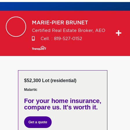
MARIE-PIER
BRUNET
Certified Real Estate Broker, AEO
Cell. :
819-527-0152
$52,300 Lot (residential)
Malartic
For your home insurance,
compare us. It's worth it.
Get a quote