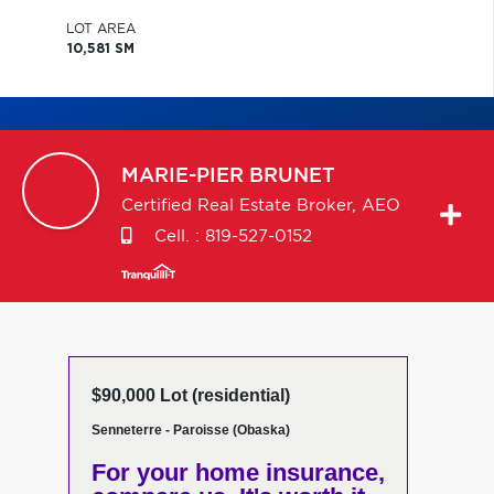
LOT AREA
10,581 SM
MARIE-PIER
BRUNET
Certified Real Estate Broker, AEO
Cell. :
819-527-0152
$90,000 Lot (residential)
Senneterre - Paroisse (Obaska)
For your home insurance,