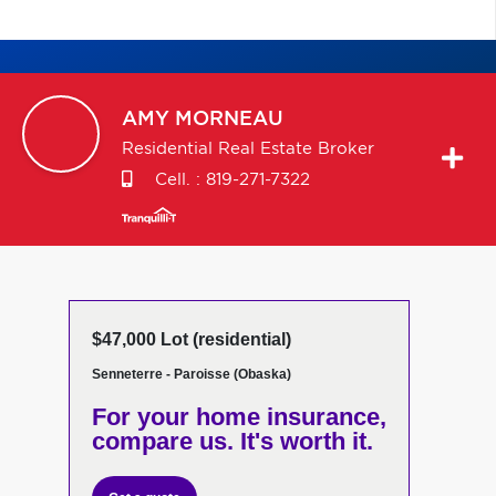
AMY
MORNEAU
Residential Real Estate Broker
Cell. :
819-271-7322
$47,000 Lot (residential)
Senneterre - Paroisse (Obaska)
For your home insurance,
compare us. It's worth it.