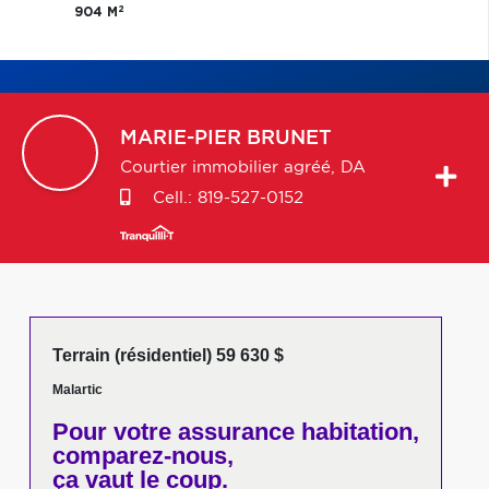
2
904 M
MARIE-PIER
BRUNET
Courtier immobilier agréé, DA
Cell.:
819-527-0152
Terrain (résidentiel) 59 630 $
Malartic
Pour votre
assurance habitation,
comparez-nous,
ça vaut le coup.