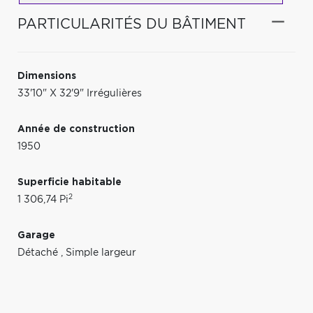
PARTICULARITÉS DU BÂTIMENT
Dimensions
33'10" X 32'9" Irrégulières
Année de construction
1950
Superficie habitable
2
1 306,74 Pi
Garage
Détaché
,
Simple largeur